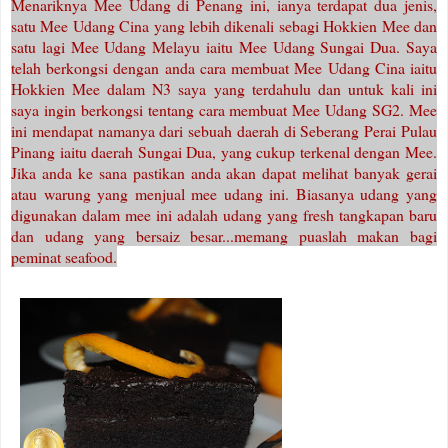
Menariknya Mee Udang di Penang ini, ianya terdapat dua jenis,
satu Mee Udang Cina yang lebih dikenali sebagi Hokkien Mee dan
satu lagi Mee Udang Melayu iaitu Mee Udang Sungai Dua. Saya
telah berkongsi dengan anda cara membuat Mee Udang Cina iaitu
Hokkien Mee dalam N3 saya yang terdahulu dan untuk kali ini
saya ingin berkongsi tentang cara membuat Mee Udang SG2. Mee
ini mendapat namanya dari sebuah daerah di Seberang Perai Pulau
Pinang iaitu daerah Sungai Dua, yang cukup terkenal dengan Mee.
Jika anda ke sana pastikan anda akan dapat melihat banyak gerai
atau warung yang menjual mee udang ini. Biasanya udang yang
digunakan dalam mee ini adalah udang yang fresh tangkapan baru
dan udang yang bersaiz besar...memang puaslah makan bagi
peminat seafood.