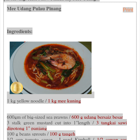
Mee Udang Pulau Pinang
Print
Ingredients:
1 kg yellow noodle /
1 kg mee kuning
600gm of big-sized sea prawns /
600 g udang bersaiz besar
3 stalk green mustard cut into 1"length /
3 tangkai sawi
dipotong 1" panjang
100 g beans sprouts /
100 g taugeh
1/2 cup tomato sauce - I used Kimball /
1/2 cawan sos