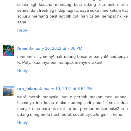
selalu sgt kesana memang best udang kita boleh pilih
sendiri dan fresh yg hidup lagi tu. saya suka mee ketam kat
sg.juru memang best sgt.blk cuti hari tu tak sempat nk ke
sana.
Reply
Amie
January 10, 2012 at 7:06 PM
mmmmm....yummy! nak udang besar & banyak! sedapnya
K. Paty...kuahnya pun nampak menyelerakan!
Reply
tun_telani
January 10, 2012 at 8:52 PM
wah! merah menyala! tun x pernah makan mee udang.
biasanya tun kalau makan udang jadi gatal2.. sejak dua
menjak ni je baru ok sket. tp tun pun tun makan sikit2 je n
udang mmg perlu fresh betul. susah byk allergic ni. huhu
Reply