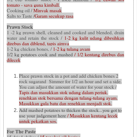
tomato - saya guna kimball.
Cooking oil /
Minyak masak
Salts to Taste /
Garam secukup rasa
Prawn Stock
1 -2 kg prawn shell, cleaned and cooked and blended, drain
water and retain the stock /
1-2 kg kulit udang dibrsihkan
direbus dan diblend, tapis airnya
1-2 kg chicken bones, /
1-2 kg tulang ayam
1/2 kg potatoes cook and mashed
/ 1/2 kentang direbus dan
dilecek
Place prawn stock in a pot and add chicken bones 2
rock sugarand Simmer for 1/2 an hour and set a side.
You can adjust the amount of water for your stock /
Tapis dan masukkan stok udang dalam periuk.
renehkan stok bersama dengan tulang-tulang ayam.
Masukkan gula batu dan renehkan menjadi stok.
Add mashed potatoes to thicken the stock...you got to
use your judgement here
/ Masukkan kentang lecek
untuk pekatkan sos.
For The Paste
15 dried chilies /
15 tangkai cili kering