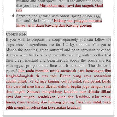
mustard and bean sprout. Adjust the amount of stock
that you like./
Masukkan mee, sawi dan taugeh. Gaul
rata
Serve up and garnish with onion, spring onion, egg,
lime and fried shallot./
Hidang atas pinggan bersama
limau, telur daun bawang dan bawang goreng.
Cook's Note
If you wish to prepare the soup separately you can follow the
steps above, Ingredients are for 1-2 kg noodles. You got to
blanch the noodles, green mustard and bean sprout in advance.
All you need to do is to prepare the serving with noodles first
then green mustard and bean sprouts scoop the soups and top
with eggs, spring onions, lime and fried shallot. The choice is
yours./
Jika anda memilih untuk memasak cara berasingan ikut
langkah-langkah di atas tadi. Bahan yang saya senaraikan
adalah untuk 1-2 kg mee kuning, cukup untuk satu periuk kuah.
Jika cara ini mee harus dicelur dahulu begitu juga dengan sawi
dan taugeh. Semasa menghidang letakkan mee dahulu diikuti
sawi dan taugeh, sendukkan kuah dan letakkan telur rebus,
limau, daun bawang dan bawang goreng. Dua cara untuk anda
pilih mengikut selera dan kesesuaian keadaan.