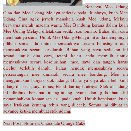
Bezanya Mee Udang
Cina dan Mee Udang Melayu terletak pada kuahnya, kuah Mee
Udang Cina agak jerneh manakala kuah Mee udang Melayu
berwarna merah..macam warna Mee Bandung kerana dalam kuah
Mee Udang Melayu diletakkan sedikit sos tomato. Bahan dan cara
membuatnya sama. Untuk Mee Udang Melayu ini anda mempunyai
pilihan sama ada untuk memasaknya secara berasingan atau
memasaknya secara keseluruh. Bahan yang saya sediakan ini
sesuai untuk dua cara, tetapi kalau anda memilih untuk
memasaknya secara keseluruhan, mee, sawi dan taugeh harus
dicelur terlebih dahulu. kalau hendak memasaknya secara
perseorangan mee dimasak secara mee bandung. Mee ini
menggunakan banyak stok udang. Biasanya saya akan beli kulit
udang di pasar, saya rebus, blend dan tapis airnya. Stok air udang
ini direbus bersama tulang-tulang ayam dan gula batu...ini
menambahkan kemanisan asli pada kuah. Untuk kepekatan kuah
saya letakkan kentang rebus yang dilecek. Semua ini dibuat in
advance ketika membuat stok udang.
Next Post -Flourless Chocolate Orange Cake