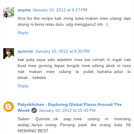
anymz
January 10, 2012 at 9:17 PM
thnx for the recipe kak..mmg suka makan mee udang..tapi
skang ni kena relax dulu..sdg menggaru2 nih..:(
Reply
quinnie
January 10, 2012 at 9:30 PM
kak paty..saya ada sepeket mee kat rumah ni..ingat nak
buat mee goreng..lepas tengok mee udang akak ni rasa
nak makan mee udang la pulak...hahaha..aduii la
tekak....kekeke
Reply
Patyskitchen - Exploring Global Flavor Around The
World
January 10, 2012 at 10:43 PM
Salam Quinnie...ok siap..mee udang ni memang
sedap,,tanya orang Penang pasti dia orang kata YA
MEMANG BEST