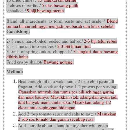
5 cloves of garlic, /
5 ulas bawang putih
9 shallots /
9 biji bawang merah.
Blend all ingredients to form paste and set aside /
Blend
semua bahan sehingga menjadi pes basah dan letak sebelah
Garnishing:
2- 3 eggs, hard-boiled, peeled and halved/
2-3 biji telur rebus
2- 3 lime cut into wedges /
2-3 biji limau nipis
3 stalk of spring onion, chopped /
3 tangkai daun bawang
dihiris halus
Fried crispy shallot/
Bawang goreng.
Method:
Heat enough oil in a wok, saute 2 tbsp chili paste till
fragrant, Add stock and prawn 1-2 prawns per serving.
/
Panaskan minyak dan tumis pes cili sehingga garing
dan naik baunya. Masukkan stok udang dan ayam tadi
ikut banyak mana anda suka. Masukkan udang 1-2
ekor untuk sepinggan hidangan
Add 2 tbsp tomato sauce and salts to taste /
Masukkan
2 sdb sos tomato dan garam secukup rasa.
Add noodle about a handful, together with green